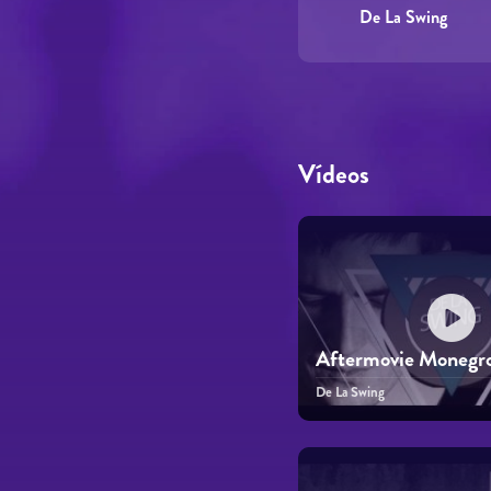
De La Swing
Vídeos
Aftermovie Monegros
De La Swing