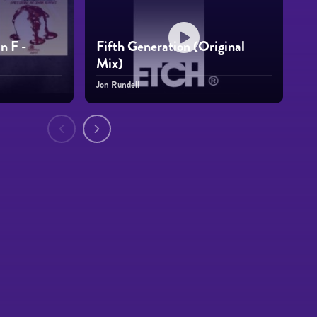
n F -
Fifth Generation (Original
Mix)
Jon Rundell