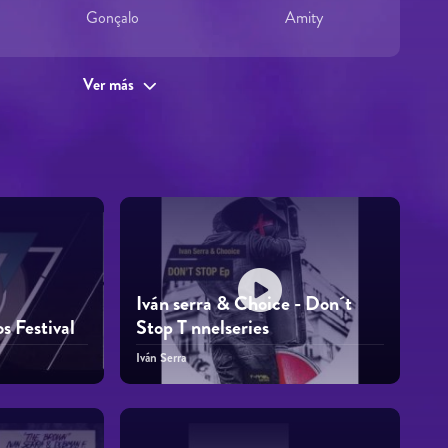
Gonçalo
Amity
Ver más
Iván serra & Choice - Don´t
 Festival
Stop T nnelseries
Iván Serra