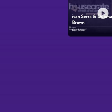
ivan Serra & Dubma
Brown
Iván Serra
Páginas