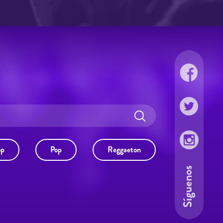
op
Pop
Reggaeton
Síguenos