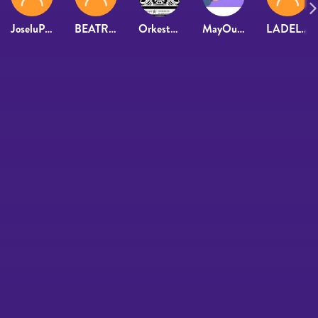
JoseluPicks
BEATRIZ GARCIA GUTIERREZ
Orkesta Paraiso
MayOuteiral
LADELCUARTOBE