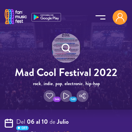
Pasar al contenido principal
Mad Cool Festival 2022
rock
,
indie
,
pop
,
electronic
,
hip-hop
246
149
Del
06 al 10
de
Julio
OFF