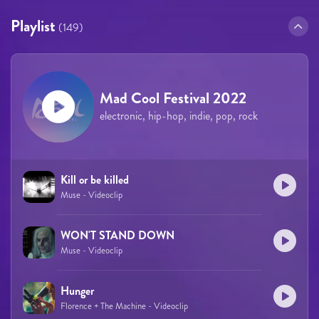
Playlist
(149)
Mad Cool Festival 2022
electronic, hip-hop, indie, pop, rock
Kill or be killed
Muse - Videoclip
WON'T STAND DOWN
Muse - Videoclip
Hunger
Florence + The Machine - Videoclip