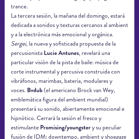
trance.
BABii - SEiiZURE (OFFiiCAL SiiNG
La tercera sesión, la mañana del domingo, estará
ALONG ViiDEO)
dedicada a sonidos y texturas cercanos al ambient
y a la electrónica más emocional y orgánica.
Sergei
, la nueva y sofisticada propuesta de la
percusionista
Lucie Antunes
, revelará una
particular visión de la pista de baile: música de
corte instrumental y percusiva construida con
vibráfonos, marimbas, batería, modulares y
voces.
Bvdub
(el americano Brock van Wey,
emblemática figura del ambient mundial)
presentará su sonido, abiertamente emocional e
hipnótico. Cerrará la sesión el fresco y
estimulante
Promising/youngster
y su peculiar
fusión de IDM: downtempo, ambient y shoegaze