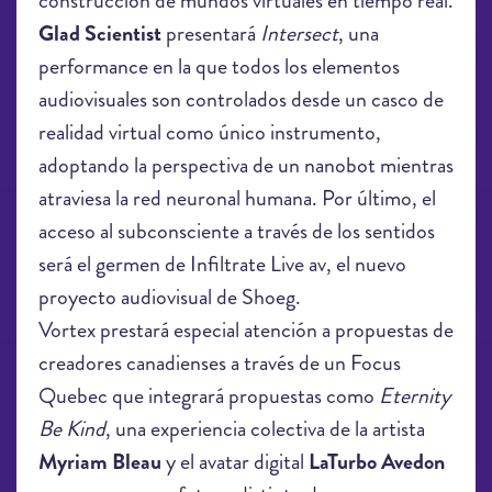
construcción de mundos virtuales en tiempo real.
Glad Scientist
presentará
Intersect
, una
performance en la que todos los elementos
audiovisuales son controlados desde un casco de
realidad virtual como único instrumento,
adoptando la perspectiva de un nanobot mientras
atraviesa la red neuronal humana. Por último, el
acceso al subconsciente a través de los sentidos
será el germen de Infiltrate Live av, el nuevo
proyecto audiovisual de Shoeg.
recsund - TUNER V1.0
Vortex prestará especial atención a propuestas de
creadores canadienses a través de un Focus
Quebec que integrará propuestas como
Eternity
Be Kind
, una experiencia colectiva de la artista
Myriam Bleau
y el avatar digital
LaTurbo Avedon