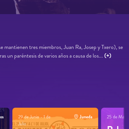
 se mantienen tres miembros, Juan Ra,
Josep y Txero), se
Tras un paréntesis de varios años a causa de los...
(+)
os
29 de Junio - 1 de
Juneda
25 de Marz
Julio