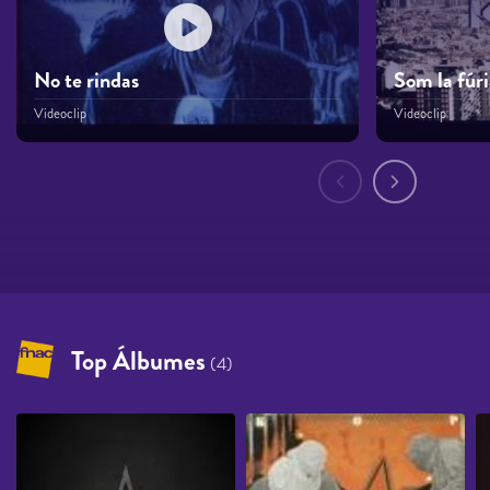
No te rindas
Som la fúri
Videoclip
Videoclip
Páginas
Top Álbumes
(4)