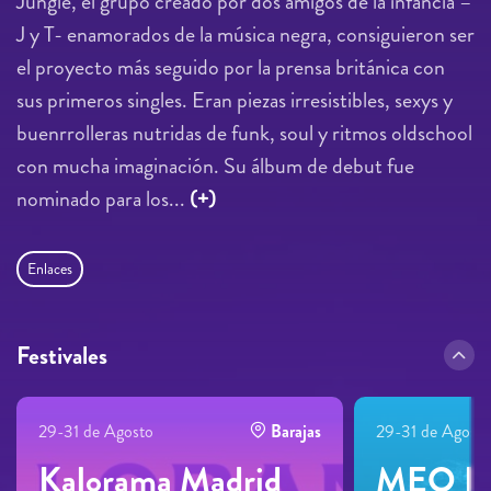
Jungle, el grupo creado por dos amigos de la infancia –
J y T- enamorados de la música negra, consiguieron ser
el proyecto más seguido por la prensa británica con
sus primeros singles. Eran piezas irresistibles, sexys y
buenrrolleras nutridas de funk, soul y ritmos oldschool
con mucha imaginación. Su álbum de debut fue
nominado para los...
(+)
Enlaces
Festivales
29-31 de Agosto
Barajas
29-31 de Agosto
Kalorama Madrid
MEO Ka