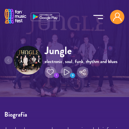
Pasar al contenido principal
Jungle
electronic
,
soul
,
funk
,
rhythm and blues
,
jungle
1
9
Biografía