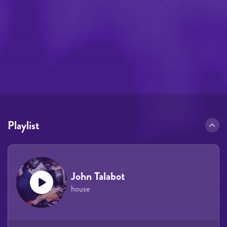
Playlist
John Talabot
house