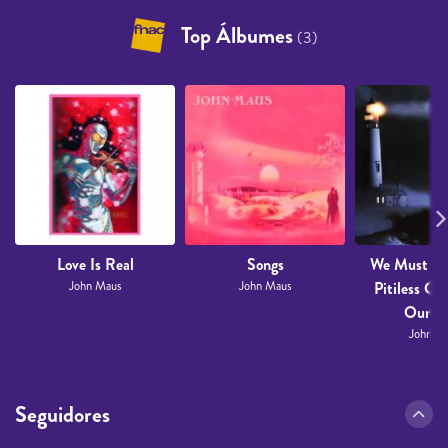
Top Álbumes
(3)
Love Is Real
Songs
We Must Be
John Maus
John Maus
Pitiless Ce
Oursel
John M
Seguidores