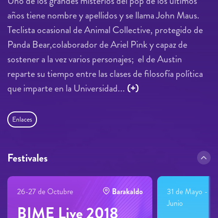
Uno de los grandes misterios del pop de los últimos
años tiene nombre y apellidos y se llama John Maus.
Teclista ocasional de Animal Collective, protegido de
Panda Bear,colaborador de Ariel Pink y capaz de
sostener a la vez varios personajes; el de Austin
reparte su tiempo entre las clases de filosofía política
que imparte en la Universidad...
(+)
Enlaces
Festivales
26-27 de Octubre
Barakaldo
31 de Mayo - 2 
Junio
BIME Live 2018