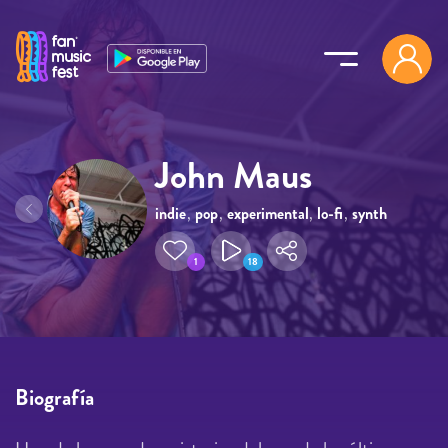
Pasar al contenido principal
John Maus
indie
,
pop
,
experimental
,
lo-fi
,
synth
pop
1
18
Biografía