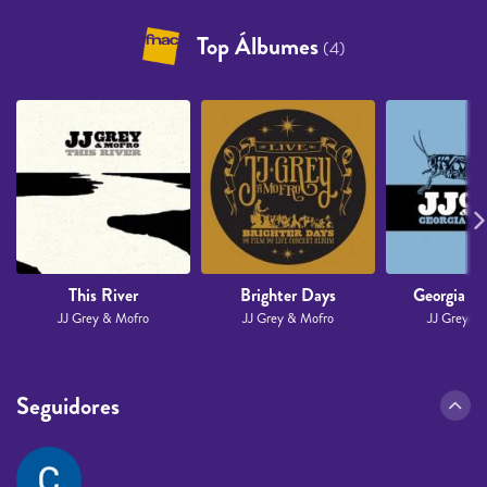
Top Álbumes
(4)
This River
Brighter Days
Georgia W
JJ Grey & Mofro
JJ Grey & Mofro
JJ Grey &
Seguidores