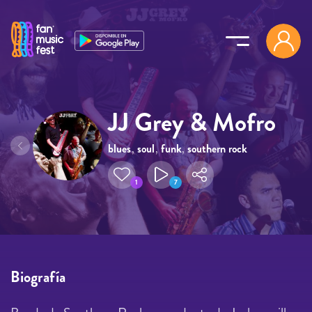
Pasar al contenido principal
JJ Grey & Mofro
blues
,
soul
,
funk
,
southern rock
1
7
Biografía