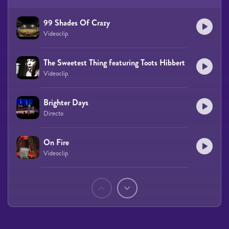
99 Shades Of Crazy
Videoclip
The Sweetest Thing featuring Toots Hibbert
Videoclip
Brighter Days
Directo
On Fire
Videoclip
Páginas