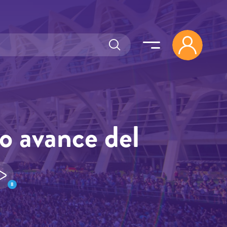
o avance del
8