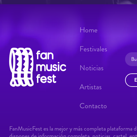
Home
Festivales
Noticias
E
Artistas
Contacto
FanMusicFest es la mejor y más completa plataforma de
dispones de información completa, noticias, cartel, entr