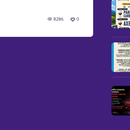
8286
0