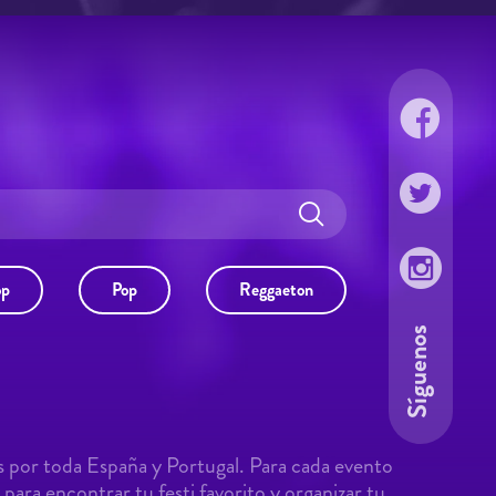
op
Pop
Reggaeton
Síguenos
s por toda España y Portugal. Para cada evento
para encontrar tu festi favorito y organizar tu