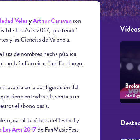
ledad Vélez
y
Arthur Caravan
son
Vídeo
ival de Les Arts 2017, que tendrá
rtes y las Ciencias de Valencia.
a lista de nombres hecha pública
entran Iván Ferreiro, Fuel Fandango,
Broke
rts avanza en la configuración del
a que tiene entradas a la venta a un
Jake Bug
euros el abono oasis.
to, canal de vídeos del festival y
Desta
e Les Arts 2017
de FanMusicFest.