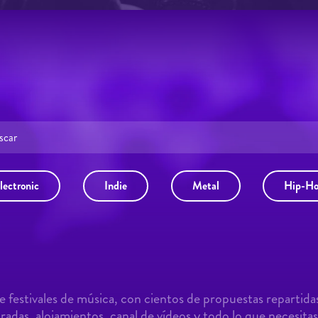
lectronic
Indie
Metal
Hip-H
 festivales de música, con cientos de propuestas repartida
adas, alojamientos, canal de vídeos y todo lo que necesitas 