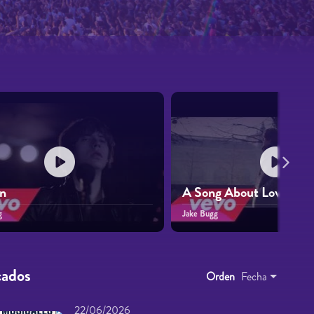
s
n
A Song About Love
g
Jake Bugg
cados
Orden
Fecha
22/06/2026