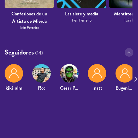
Confesiones de un
Las siete y media
Mentiroso m
Artista de Mierda
Iván Ferreiro
Iván Ferr
Iván Ferreiro
Seguidores
(14)
kiki_alm
Roc
Cesar Perez
_natt
Eugenia78