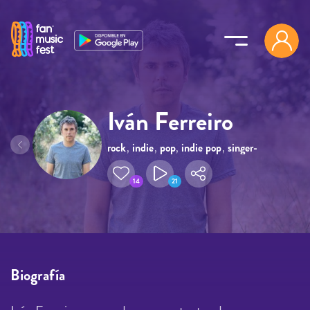
Pasar al contenido principal
Iván Ferreiro
rock
,
indie
,
pop
,
indie pop
,
singer-
songwriter
14
21
Biografía