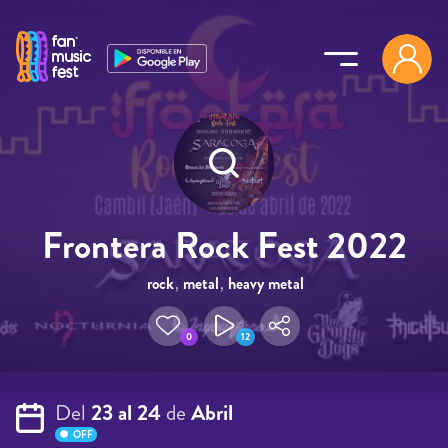
Pasar al contenido principal
Frontera Rock Fest 2022
rock
,
metal
,
heavy metal
0
12
Del
23 al 24
de
Abril
OFF