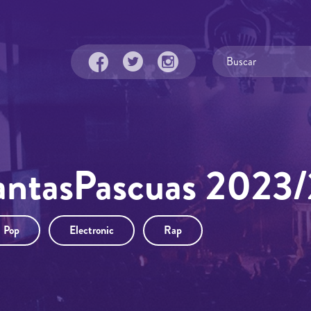
SantasPascuas 2023
Pop
Electronic
Rap