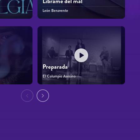
Líbrame del mal
León Benavente
Preparada
El Columpio Asesino