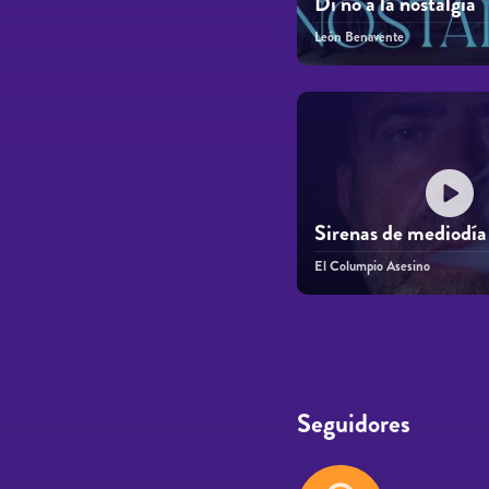
Di no a la nostalgia
León Benavente
Sirenas de mediodía
El Columpio Asesino
Páginas
Seguidores