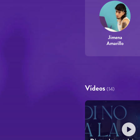
Jimena
Amarillo
Vídeos
(14)