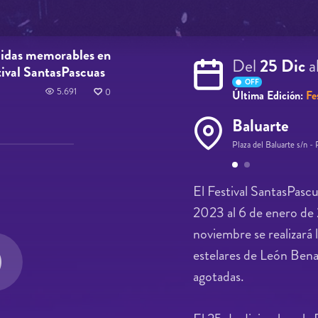
edidas memorables en
Del
25 Dic
a
stival SantasPascuas
OFF
5.691
0
Última Edición:
Fe
Baluarte
Plaza del Baluarte s/n 
Páginas
El Festival SantasPasc
2023 al 6 de enero de
noviembre se realizará 
estelares de León Bena
agotadas.