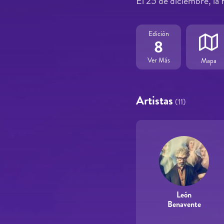
El 25 de diciembre, la 
Edición
8
Ver Más
Mapa
Artistas
(11)
León
Benavente