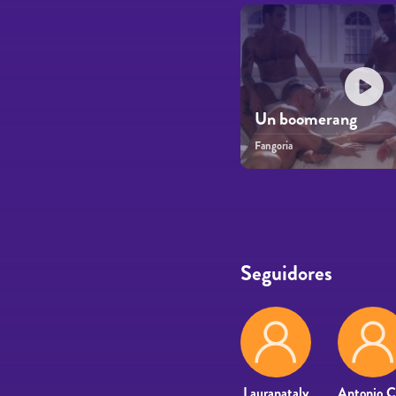
Un boomerang
Fangoria
Páginas
Seguidores
Lauranataly