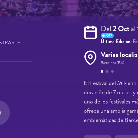
Del
2 Oct
al
OFF
Última Edición:
Fe
STRARTE
Varias locali
Barcelona (BA)
Páginas
El Festival del Mil·len
duración de 7 meses y
uno de los festivales m
ofrece una amplia gama 
emblemáticas de Barcel