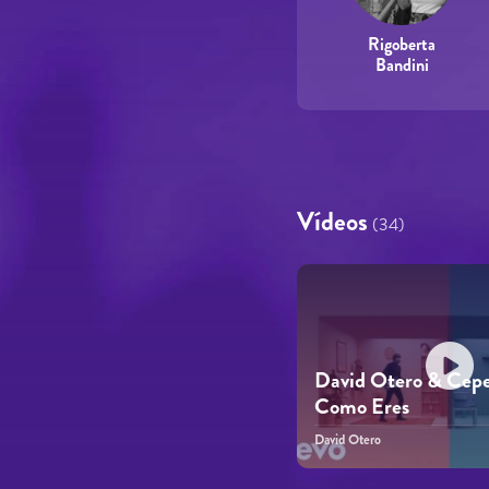
Rigoberta
Bandini
Vídeos
(34)
David Otero & Cepe
Como Eres
David Otero