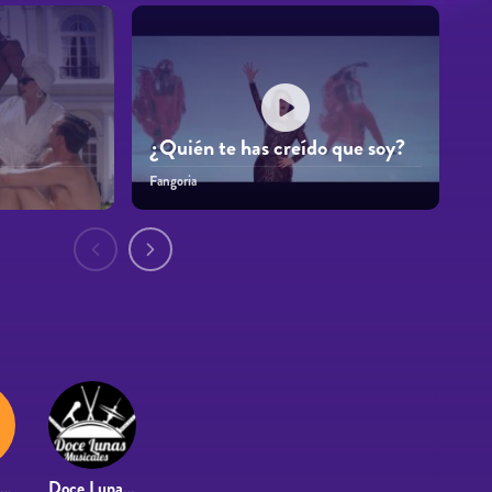
¿Quién te has creído que soy?
Fangoria
Antonio Camacho
Doce Lunas Musicales