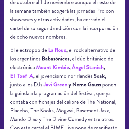
de octubre al 1 de noviembre aunque el resto de
la semana también acogerá las jornadas Pro con
showcases y otras actividades, ha cerrado el
cartel de su segunda edición con la incorporación
de ocho nuevos nombres.
El electropop de
La Roux
,
el rock alternativo de
los argentinos
Babasónicos,
el dúo británico de
electrónica
Mount Kimbie
,
Ángel Stanich
,
El_Txef_A
,
el jovencísimo norirlandés
Soak,
junto a los DJs
Javi Green
y Nemo Gauss
ponen
la guinda a la programación del festival, que ya
contaba con fichajes del calibre de The National,
Placebo, The Kooks, Mogwai, Basement Jaxx,
Mando Diao y The Divine Comedy entre otros.
Con este cartel el BIME Live pone de manifiesto