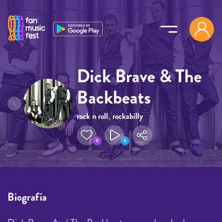
Pasar al contenido principal
Dick Brave & The
Backbeats
rock n roll
,
rockabilly
0
4
Biografía