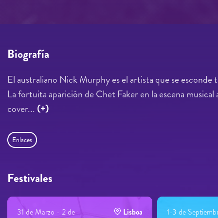
Biografía
El australiano Nick Murphy es el artista que se esconde
La fortuita aparición de Chet Faker en la escena musical 
cover...
(+)
Enlaces
Festivales
31 de Marzo - 2 de
Lisboa
1-3 de Septiemb