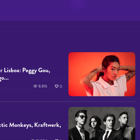
r Lisboa: Peggy Gou,
o...
8.816
0
ctic Monkeys, Kraftwerk,