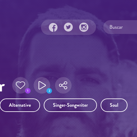
r
1
2
Alternative
Singer-Songwriter
Soul