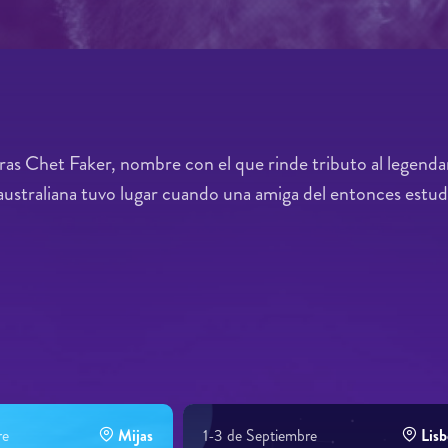
 tras Chet Faker, nombre con el que rinde tributo al legen
australiana tuvo lugar cuando una amiga del entonces estudia
re
Mijas
1-3 de Septiembre
Lisb