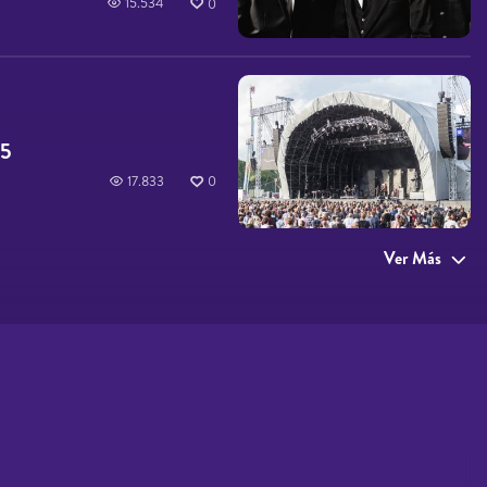
15.534
0
15
17.833
0
Ver Más