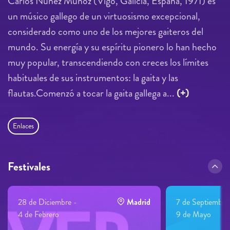
Carlos Núñez Muñoz (Vigo, Galicia, España, 1971) es
un músico gallego de un virtuosismo excepcional,
considerado como uno de los mejores gaiteros del
mundo. Su energía y su espíritu pionero lo han hecho
muy popular, transcendiendo con creces los límites
habituales de sus instrumentos: la gaita y las
flautas.Comenzó a tocar la gaita gallega a...
(+)
Enlaces
Festivales
28 de Diciembre -
Madrid
7 de Septiembre
4 de Febrero
9 de Mayo