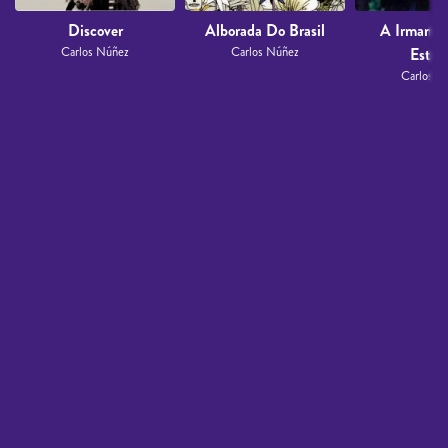
Discover
Alborada Do Brasil
A Irmanda
Carlos Núñez
Carlos Núñez
Estrel
Carlos N