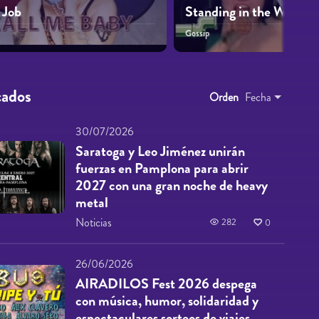
 Job
Standing in the Way of 
Gossip
cados
Orden
Fecha
30/07/2026
Saratoga y Leo Jiménez unirán
fuerzas en Pamplona para abrir
2027 con una gran noche de heavy
metal
Noticias
282
0
26/06/2026
AIRADILOS Fest 2026 despega
con música, humor, solidaridad y
espectaculares sorteos de viajes