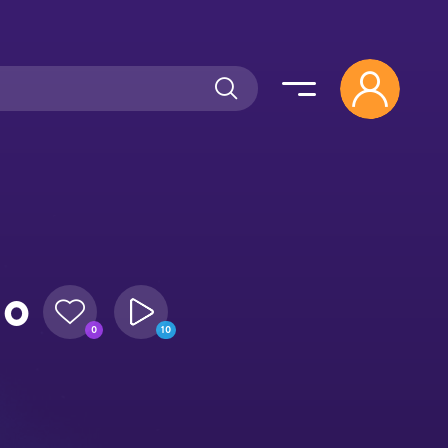
do
0
10