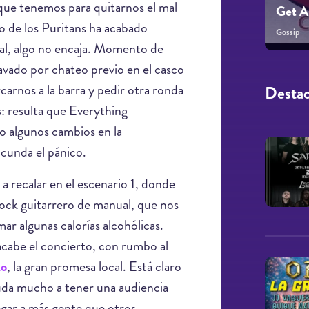
que tenemos para quitarnos el mal
Get A
 de los Puritans ha acabado
Gossip
ial, algo no encaja. Momento de
avado por chateo previo en el casco
arnos a la barra y pedir otra ronda
Desta
s: resulta que Everything
o algunos cambios en la
cunda el pánico.
a recalar en el escenario 1, donde
ock guitarrero de manual, que nos
mar algunas calorías alcohólicas.
cabe el concierto, con rumbo al
ko
, la gran promesa local. Está claro
uda mucho a tener una audiencia
gar a más gente que otros