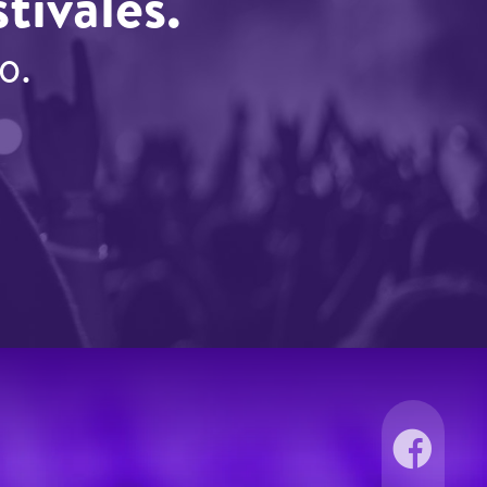
tivales.
o.