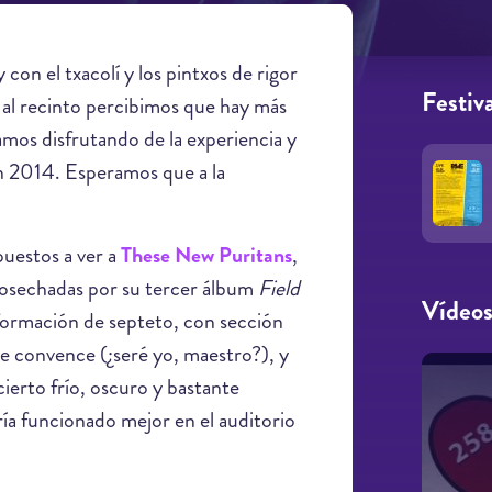
con el txacolí y los pintxos de rigor
Festiva
 al recinto percibimos que hay más
tamos disfrutando de la experiencia y
en 2014. Esperamos que a la
puestos a ver a
These New Puritans
,
 cosechadas por su tercer álbum
Field
Vídeo
n formación de septeto, con sección
me convence (¿seré yo, maestro?), y
erto frío, oscuro y bastante
ía funcionado mejor en el auditorio