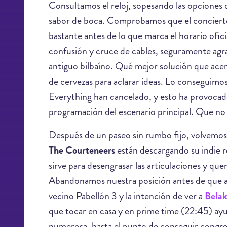
Consultamos el reloj, sopesando las opciones 
sabor de boca. Comprobamos que el concierto
bastante antes de lo que marca el horario ofic
confusión y cruce de cables, seguramente agr
antiguo bilbaíno. Qué mejor solución que acerc
de cervezas para aclarar ideas. Lo conseguimo
Everything han cancelado, y esto ha provocad
programación del escenario principal. Que no 
Después de un paseo sin rumbo fijo, volvemos 
The Courteneers
están descargando su indie r
sirve para desengrasar las articulaciones y que
Abandonamos nuestra posición antes de que a
vecino Pabellón 3 y la intención de ver a
Bela
que tocar en casa y en prime time (22:45) ay
numerosa, hasta el punto de conseguir congre