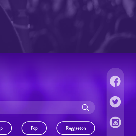
op
Pop
Reggaeton