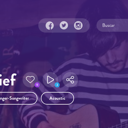
ief
0
2
inger-Songwriter
Acoustic