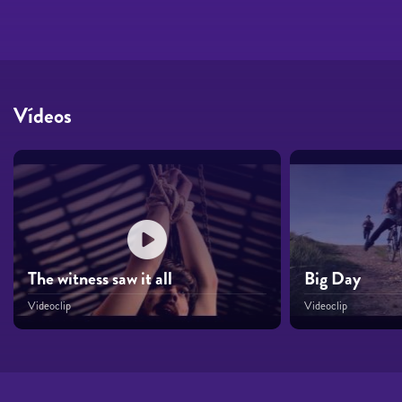
Vídeos
The witness saw it all
Big Day
Videoclip
Videoclip