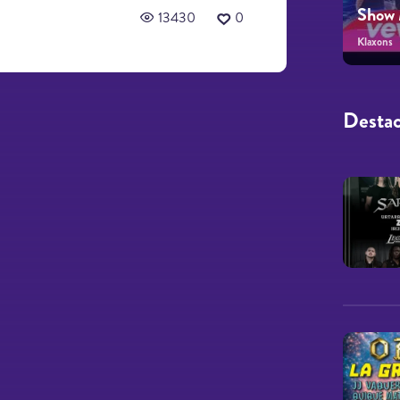
Show 
13430
0
Klaxons
Desta