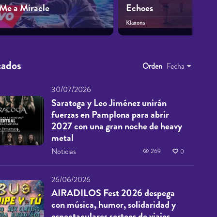
Me a Miracle
Echoes
Klaxons
cados
Orden
Fecha
30/07/2026
Saratoga y Leo Jiménez unirán
fuerzas en Pamplona para abrir
2027 con una gran noche de heavy
metal
Noticias
269
0
26/06/2026
AIRADILOS Fest 2026 despega
con música, humor, solidaridad y
espectaculares sorteos de viajes