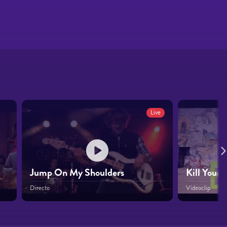
Live
Jump On My Shoulders
Kill Your 
Directo
Videoclip