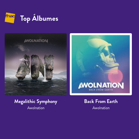
Top Álbumes
Megalithic Symphony
Back From Earth
Awolnation
Awolnation