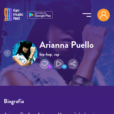
Pasar al contenido principal
Arianna Puello
hip-hop
,
rap
1
10
Biografía