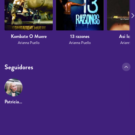
Kombate O Muere
13 razones
Asi lo S
Arianna Puello
Arianna Puello
Arianna P
Seguidores
Patricia Amengual Gordiola