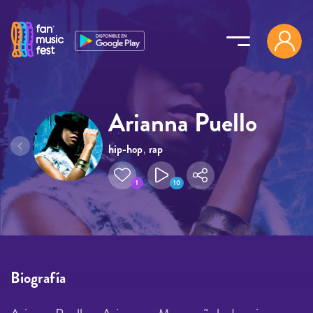
Pasar al contenido principal
Arianna Puello
hip-hop
,
rap
1
10
Biografía