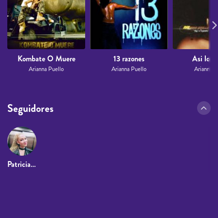
Kombate O Muere
13 razones
Asi lo S
Arianna Puello
Arianna Puello
Arianna P
Seguidores
Patricia Amengual Gordiola