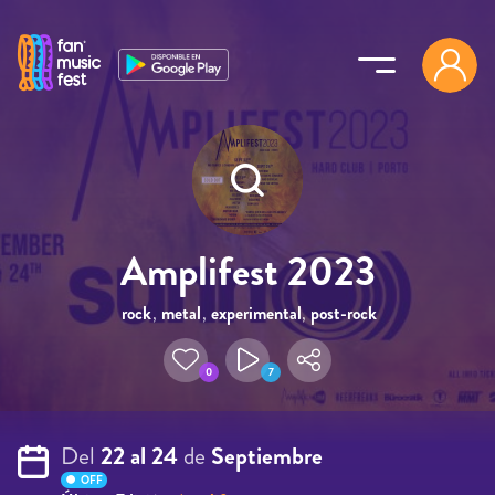
Pasar al contenido principal
Amplifest 2023
rock
,
metal
,
experimental
,
post-rock
,
noise
0
7
Del
22 al 24
de
Septiembre
OFF