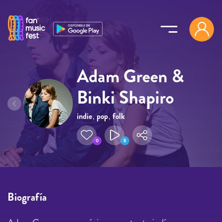
Pasar al contenido principal
Adam Green &
Binki Shapiro
indie
,
pop
,
folk
0
8
Biografía