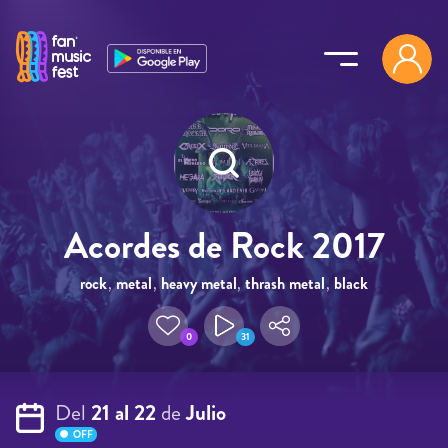
Pasar al contenido principal
Acordes de Rock 2017
rock
,
metal
,
heavy metal
,
thrash metal
,
black
metal
0
31
Del
21 al 22
de
Julio
OFF