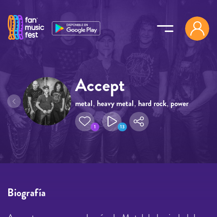
Pasar al contenido principal
Accept
metal
,
heavy metal
,
hard rock
,
power
metal
1
13
Biografía