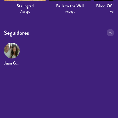
Stalingrad
Balls to the Wall
Blood Of Th
Accept
Accept
Accep
Seguidores
Juan Gonzalez Eugenio