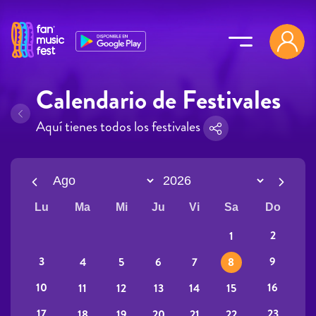
Pasar al contenido principal
Calendario de Festivales
Aquí tienes todos los festivales
Lu
Ma
Mi
Ju
Vi
Sa
Do
2
1
3
9
4
5
6
7
8
10
16
11
12
13
14
15
17
23
18
19
20
21
22