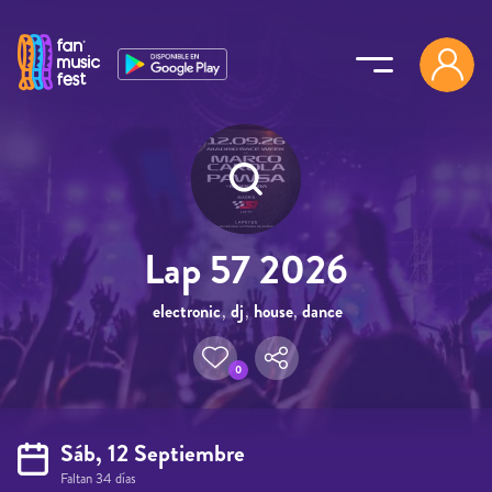
Pasar al contenido principal
Lap 57 2026
electronic
,
dj
,
house
,
dance
,
electro
0
Sáb, 12 Septiembre
Faltan 34 días