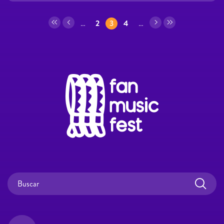
Páginas
…
2
3
4
…