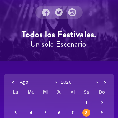
Todos los Festivales.
Un solo Escenario.
Lu
Ma
Mi
Ju
Vi
Sa
Do
2
1
3
9
4
5
6
7
8