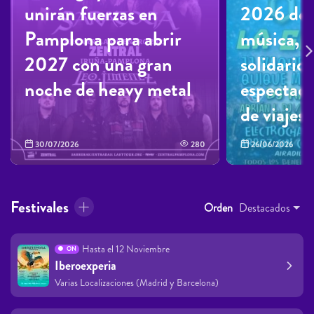
unirán fuerzas en
2026 des
Pamplona para abrir
música, 
2027 con una gran
solidarid
noche de heavy metal
espectacu
de viajes
30/07/2026
280
26/06/2026
Festivales
Orden
Destacados
Hasta el 12 Noviembre
ON
Iberoexperia
Varias Localizaciones (Madrid y Barcelona)