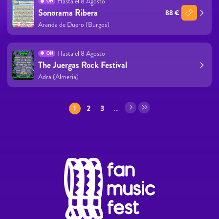
Hasta el 8 Agosto
ON
Sonorama Ribera
88 €
Aranda de Duero (Burgos)
Hasta el 8 Agosto
ON
The Juergas Rock Festival
Adra (Almería)
Páginas
1
2
3
…