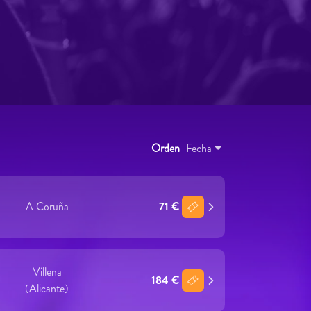
Orden
Fecha
A Coruña
71 €
Villena
184 €
(Alicante)