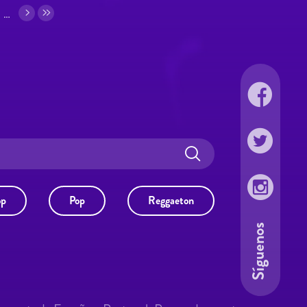
…
op
Pop
Reggaeton
Síguenos