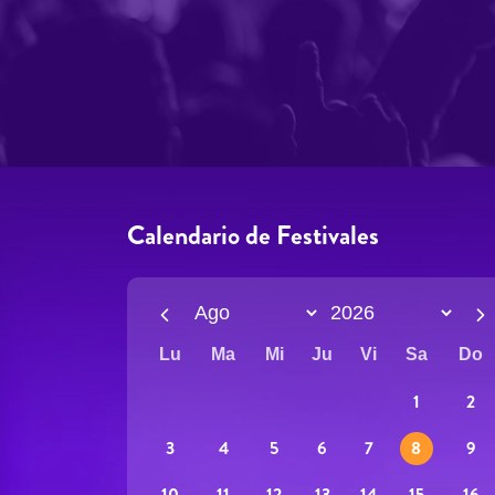
Calendario de Festivales
Lu
Ma
Mi
Ju
Vi
Sa
Do
1
2
5
8
9
3
4
6
7
12
15
16
10
11
13
14