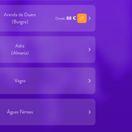
Aranda de Duero
88 €
Desde
(Burgos)
Adra
(Almería)
Vagos
Águas Férreas