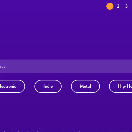
1
2
3
lectronic
Indie
Metal
Hip-H