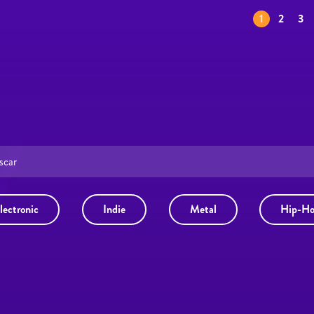
Páginas
1
2
3
lectronic
Indie
Metal
Hip-H