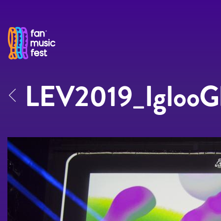
Pasar al contenido principal
LEV2019_IglooG