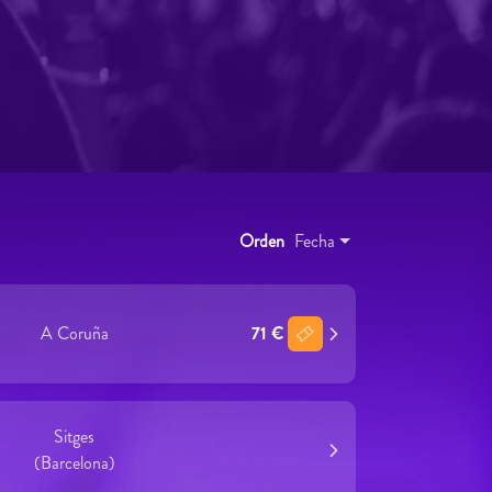
Orden
Fecha
A Coruña
71 €
Sitges
(Barcelona)