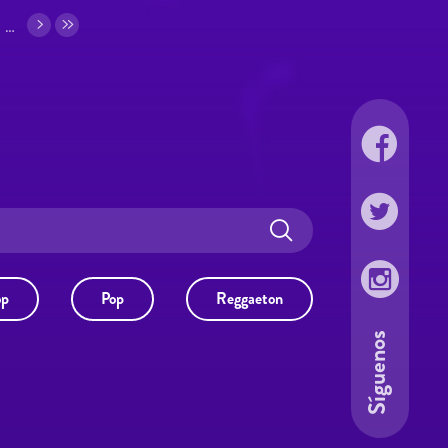
…
op
Pop
Reggaeton
Síguenos