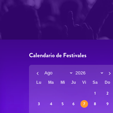
Calendario de Festivales
Lu
Ma
Mi
Ju
Vi
Sa
Do
1
2
5
8
9
3
4
6
7