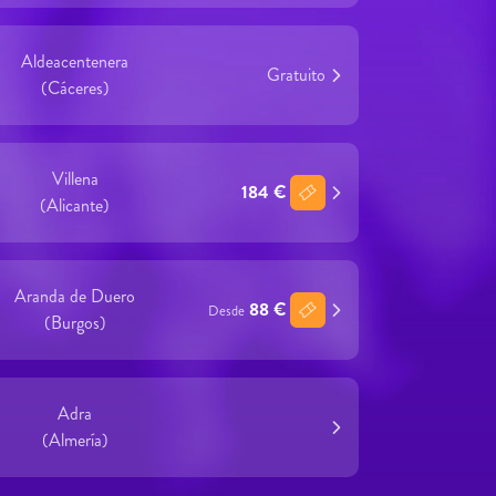
Aldeacentenera
Gratuito
(Cáceres)
Villena
184 €
(Alicante)
Aranda de Duero
88 €
Desde
(Burgos)
Adra
(Almería)