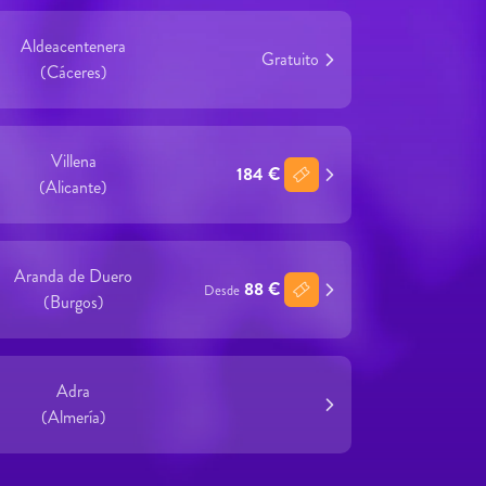
Aldeacentenera
Gratuito
(Cáceres)
Villena
184 €
(Alicante)
Aranda de Duero
88 €
Desde
(Burgos)
Adra
(Almería)