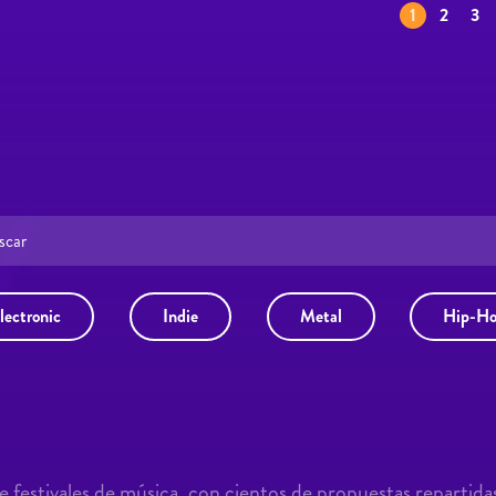
1
2
3
lectronic
Indie
Metal
Hip-H
 festivales de música, con cientos de propuestas repartida