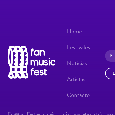
Home
Festivales
Noticias
E
Artistas
Contacto
FanMusicFest es la mejor y más completa plataforma de