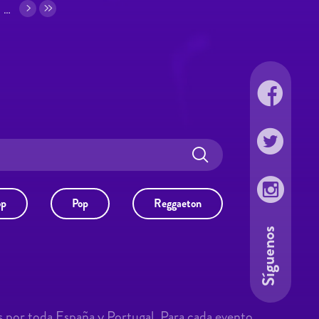
…
op
Pop
Reggaeton
Síguenos
s por toda España y Portugal. Para cada evento