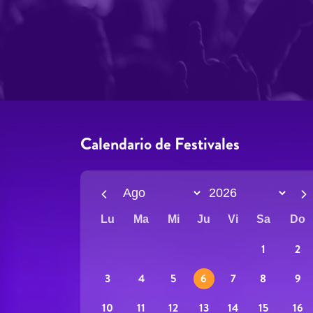
Calendario de Festivales
Lu
Ma
Mi
Ju
Vi
Sa
Do
1
2
5
8
9
3
4
6
7
12
15
16
10
11
13
14