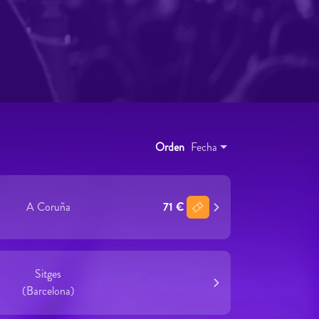
Orden
Fecha
A Coruña
71 €
Sitges
(Barcelona)