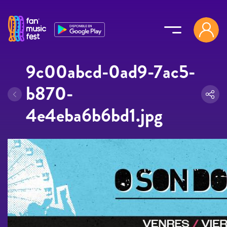
Pasar al contenido principal
9c00abcd-0ad9-7ac5-
b870-
4e4eba6b6bd1.jpg