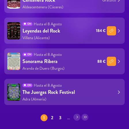
Centenera Rock
Aldeacentenera (Cáceres)
Hasta el 8 Agosto
ON
Leyendas del Rock
184 €
Villena (Alicante)
Hasta el 8 Agosto
ON
Sonorama Ribera
88 €
Aranda de Duero (Burgos)
Hasta el 8 Agosto
ON
The Juergas Rock Festival
Adra (Almería)
Páginas
1
2
3
…