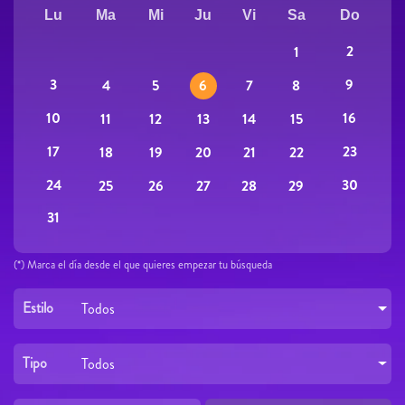
Lu
Ma
Mi
Ju
Vi
Sa
Do
2
1
3
9
4
5
6
7
8
10
16
11
12
13
14
15
17
23
18
19
20
21
22
24
30
25
26
27
28
29
31
(*) Marca el día desde el que quieres empezar tu búsqueda
Estilo
Todos
Tipo
Todos