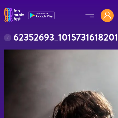
Pasar al contenido principal
62352693_1015731618201