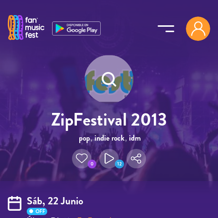
Pasar al contenido principal
ZipFestival 2013
pop
,
indie rock
,
idm
0
12
Sáb, 22 Junio
OFF