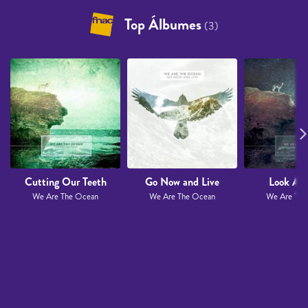
Top Álbumes
(3)
Cutting Our Teeth
Go Now and Live
Look Ali
We Are The Ocean
We Are The Ocean
We Are The