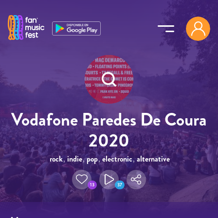
Pasar al contenido principal
Vodafone Paredes De Coura
2020
rock
,
indie
,
pop
,
electronic
,
alternative
13
37