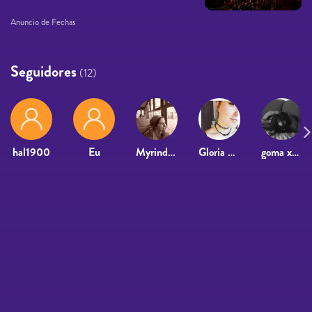
Anuncio de Fechas
Seguidores
(12)
hal1900
Eu
Myrindella
Gloria Soto Paris
goma xantana