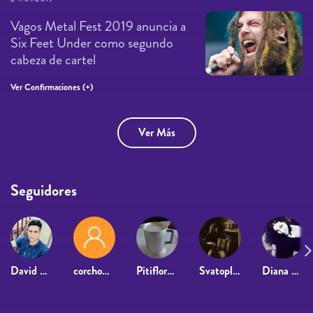
Vagos Metal Fest 2019 anuncia a
Six Feet Under como segundo
cabeza de cartel
Ver Confirmaciones (+)
Ver Más
Seguidores
David Viera
corchoman
Pitifloro Jander Clander
Svatopluk Kubala
Diana Villoslada Sanchez