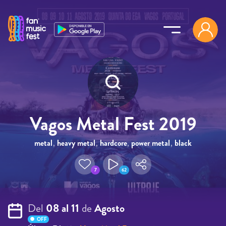
Pasar al contenido principal
Vagos Metal Fest 2019
metal
,
heavy metal
,
hardcore
,
power metal
,
black
metal
7
62
Del
08 al 11
de
Agosto
OFF