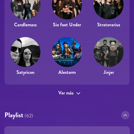
Candlemass
Six feet Under
Stratovarius
Satyricon
Alestorm
Jinjer
Ver más
Playlist
(62)