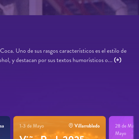
ca. Uno de sus rasgos característicos es el estilo de
cohol, y destacan por sus textos humorísticos o...
(+)
osa
1-3 de Mayo
Villarrobledo
28 de Marzo
Mayo