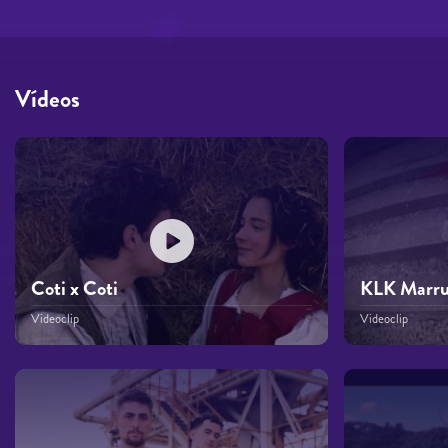
Vídeos
Coti x Coti
KLK Marr
Videoclip
Videoclip