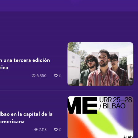
n una tercera edición
tica
5.350
0
ao en la capital de la
-americana
7.118
0