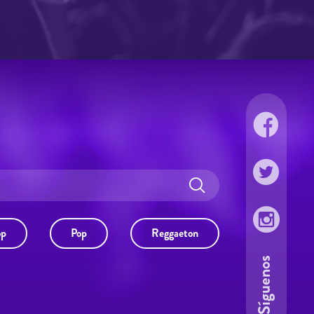
op
Pop
Reggaeton
Síguenos