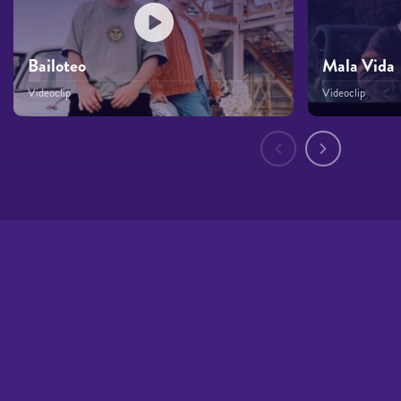
Bailoteo
Mala Vida
Videoclip
Videoclip
Páginas