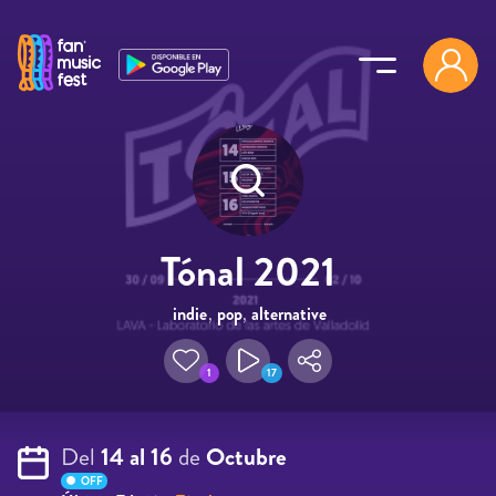
Pasar al contenido principal
Tónal 2021
indie
,
pop
,
alternative
,
urban
1
17
Del
14 al 16
de
Octubre
OFF