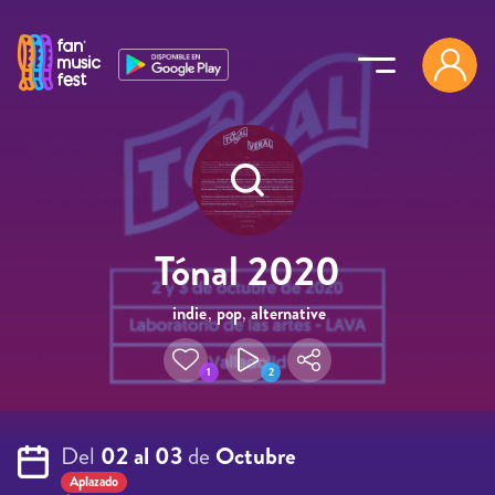
Pasar al contenido principal
Tónal 2020
indie
,
pop
,
alternative
,
urban
1
2
Del
02 al 03
de
Octubre
Aplazado