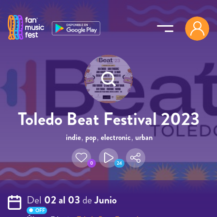
Pasar al contenido principal
Toledo Beat Festival 2023
indie
,
pop
,
electronic
,
urban
0
24
Del
02 al 03
de
Junio
OFF