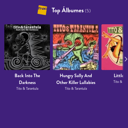
Top Álbumes
(5)
Back Into The
Hungry Sally And
Little B
Darkness
Other Killer Lullabies
Tito & Tar
Tito & Tarantula
Tito & Tarantula