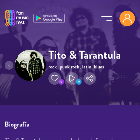
Pasar al contenido principal
Tito & Tarantula
rock
,
punk rock
,
latin
,
blues
0
9
Biografía