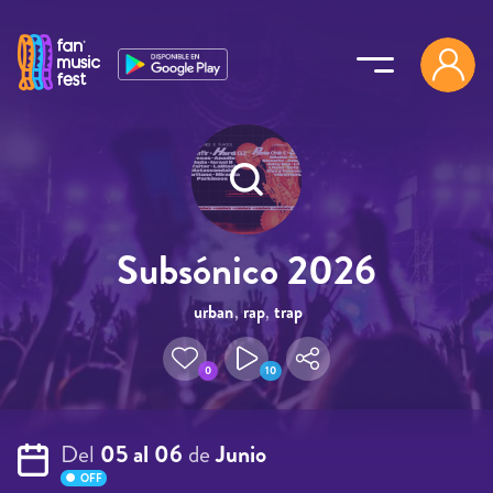
Pasar al contenido principal
Subsónico 2026
urban
,
rap
,
trap
0
10
Del
05 al 06
de
Junio
OFF