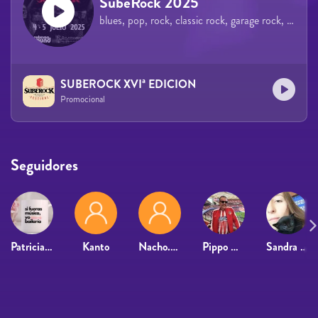
SubeRock 2025
blues, pop, rock, classic rock, garage rock, soul
SUBEROCK XVIª EDICION
Promocional
Seguidores
Patriciavs
Kanto
Nacho.Conciertos
Pippo Alias Erpippo
Sandra López Caballero