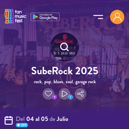
Pasar al contenido principal
SubeRock 2025
rock
,
pop
,
blues
,
soul
,
garage rock
9
1
Del
04 al 05
de
Julio
OFF