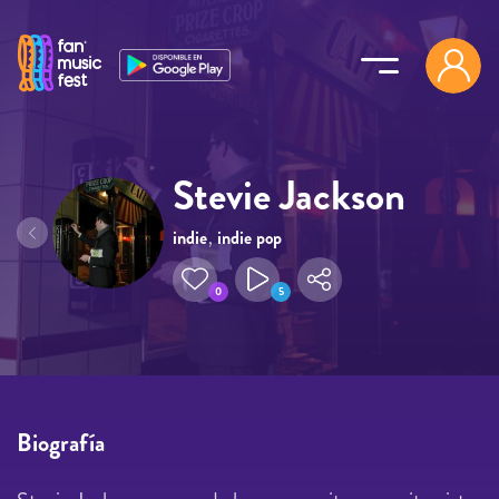
Pasar al contenido principal
Stevie Jackson
indie
,
indie pop
0
5
Biografía