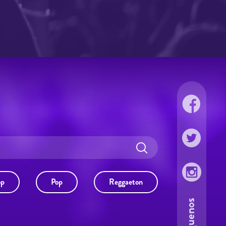
op
Pop
Reggaeton
Síguenos