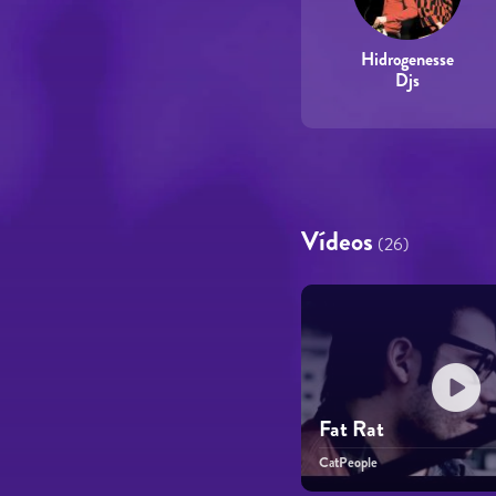
Hidrogenesse
Djs
Vídeos
(26)
Fat Rat
CatPeople