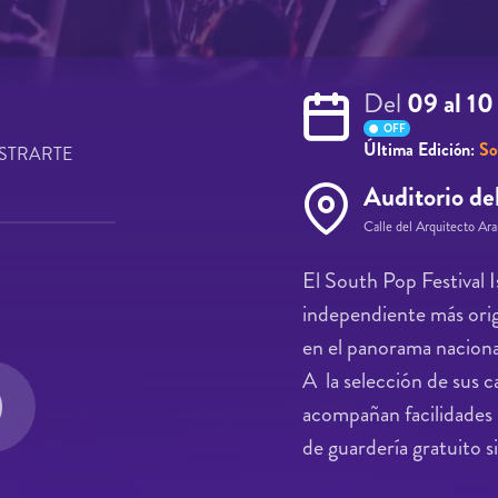
Del
09 al 1
OFF
Última Edición:
So
STRARTE
Auditorio de
Calle del Arquitecto Ara
El South Pop Festival Is
independiente más origi
en el panorama naciona
A la selección de sus ca
acompañan facilidades p
de guardería gratuito si