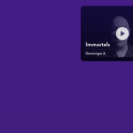
Immortels
Dominique A
Páginas