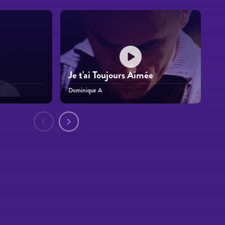
Je t'ai Toujours Aimée
Dominique A